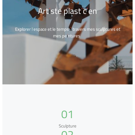
Artiste plasticien
Explorer l’espace et le temps à travers mes sculptures et
mes peintures .
01
Sculpture
02