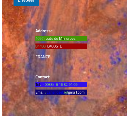
Addresse
1097 route de Ménerbes
84480, LACOSTE
FRANCE
Contact
Tél. : (0033)+6 16 82 94 09
Email :
zanelloseb
@gmail.com