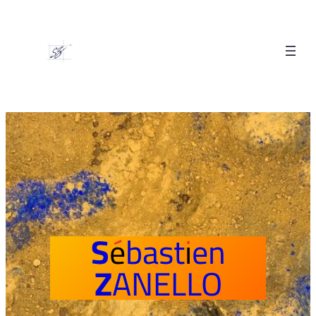
S
Ébastien
Z
ANELLO